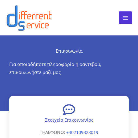
Μετάβαση
στο
περιεχόμενο
Επικοινωνία
Για οποιαδήποτε πληροφορία ή ραντεβού,
επικοινωνήστε μαζί μας
Στοιχεία Επικοινωνίας
ΤΗΛΕΦΩΝΟ:
+302109328019