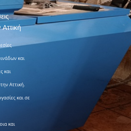
εις
 Αττική
ρεσίες
ινάδων και
ς και
την Αττική.
ασίες και σε
οια και