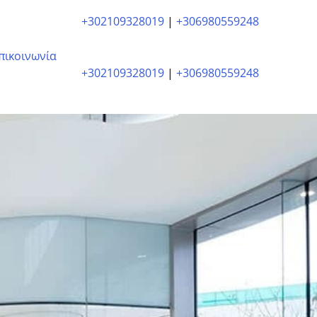
+302109328019
|
+306980559248
πικοινωνία
+302109328019
|
+306980559248