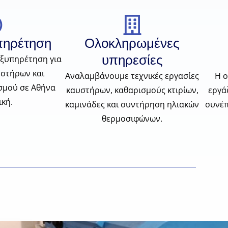
πηρέτηση
Ολοκληρωμένες
υπηρεσίες
ξυπηρέτηση για
στήρων και
Αναλαμβάνουμε τεχνικές εργασίες
Η ο
σμού σε Αθήνα
καυστήρων, καθαρισμούς κτιρίων,
εργά
ική.
καμινάδες και συντήρηση ηλιακών
συνέπ
θερμοσιφώνων.