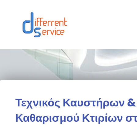
Μετάβαση
στο
περιεχόμενο
Τεχνικός Καυστήρων &
Καθαρισμού Κτιρίων σ