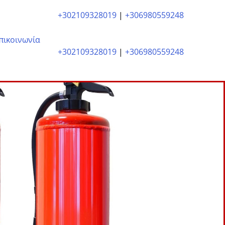
+302109328019
|
+306980559248
πικοινωνία
+302109328019
|
+306980559248