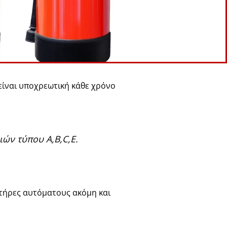
ίναι υποχρεωτική κάθε χρόνο
ών τύπου Α,Β,C,E.
στήρες αυτόματους ακόμη και