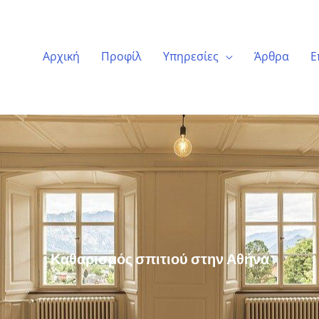
Αρχική
Προφίλ
Υπηρεσίες
Άρθρα
Ε
Καθαρισμός σπιτιού στην Αθήνα