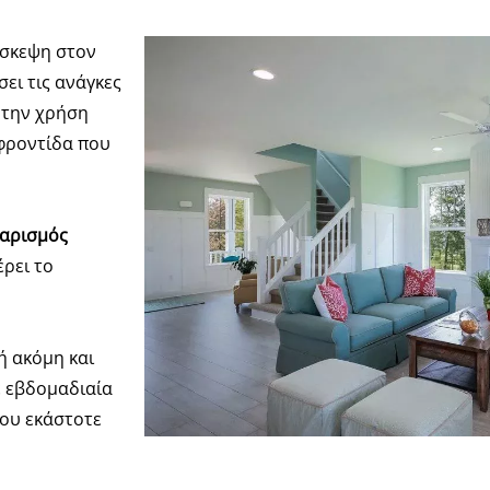
ίσκεψη στον
ει τις ανάγκες
 την χρήση
φροντίδα που
αρισμός
έρει το
ή ακόμη και
ε εβδομαδιαία
του εκάστοτε