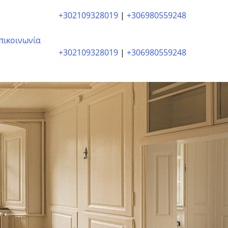
+302109328019
|
+306980559248
πικοινωνία
+302109328019
|
+306980559248