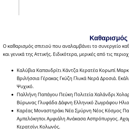
Καθαρισμός 
Ο καθαρισμός σπιτιού που αναλαμβάνει το συνεργείο καθ
και γενικά της Αττικής. Ειδικότερα, μερικές από τις περι
Καλύβια Καπανδρίτι Κάντζα Κερατέα Κορωπί Μαρκ
Βριλήσσια Γέρακας Γκύζη Γλυκά Νερά Δροσιά. Εκ
Ψυχικό.
Παλλήνη Παπάγου Πεύκη Πολιτεία Χαλάνδρι Χολαρ
Βύρωνας Γλυφάδα Δάφνη Ελληνικό Ζωγράφου Ηλιού
Καρέας Μοναστηράκι Νέα Σμύρνη Νέος Κόσμος Παγ
Αμπελόκηποι Αμφιάλη Ανάκασα Ασπρόπυργος. Αχα
Κερατσίνι Κολωνός.