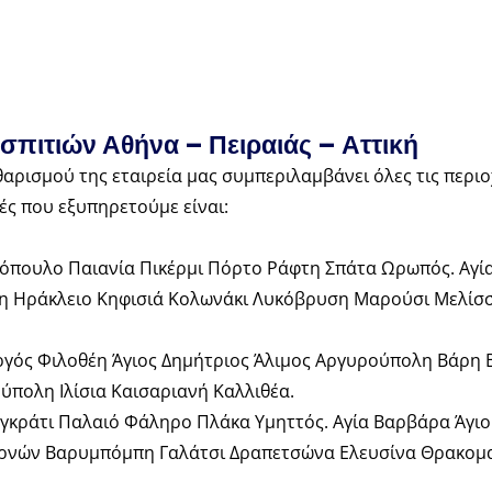
σπιτιών Αθήνα – Πειραιάς – Αττική
αρισμού της εταιρεία μας συμπεριλαμβάνει όλες τις περιο
οχές που εξυπηρετούμε είναι:
όπουλο Παιανία Πικέρμι Πόρτο Ράφτη Σπάτα Ωρωπός. Αγί
άλη Ηράκλειο Κηφισιά Κολωνάκι Λυκόβρυση Μαρούσι Μελίσ
γός Φιλοθέη Άγιος Δημήτριος Άλιμος Αργυρούπολη Βάρη 
πολη Ιλίσια Καισαριανή Καλλιθέα.
κράτι Παλαιό Φάληρο Πλάκα Υμηττός. Αγία Βαρβάρα Άγιο
ρνών Βαρυμπόμπη Γαλάτσι Δραπετσώνα Ελευσίνα Θρακομα