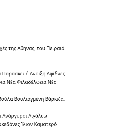
χές της Αθήνας, του Πειραιά
α Παρασκευή Άνοιξη Αφίδνες
σια Νέα Φιλαδέλφεια Νέο
Βούλα Βουλιαγμένη Βάρκιζα.
ι Ανάργυροι Αιγάλεω
κεδόνες Ίλιον Καματερό