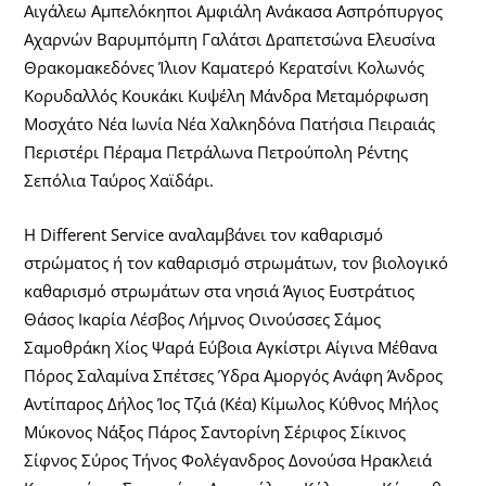
Αιγάλεω Αμπελόκηποι Αμφιάλη Ανάκασα Ασπρόπυργος
Αχαρνών Βαρυμπόμπη Γαλάτσι Δραπετσώνα Ελευσίνα
Θρακομακεδόνες Ίλιον Καματερό Κερατσίνι Κολωνός
Κορυδαλλός Κουκάκι Κυψέλη Μάνδρα Μεταμόρφωση
Μοσχάτο Νέα Ιωνία Νέα Χαλκηδόνα Πατήσια Πειραιάς
Περιστέρι Πέραμα Πετράλωνα Πετρούπολη Ρέντης
Σεπόλια Ταύρος Χαϊδάρι.
Η Different Service αναλαμβάνει τον καθαρισμό
στρώματος ή τον καθαρισμό στρωμάτων, τον βιολογικό
καθαρισμό στρωμάτων στα νησιά Άγιος Ευστράτιος
Θάσος Ικαρία Λέσβος Λήμνος Οινούσσες Σάμος
Σαμοθράκη Χίος Ψαρά Εύβοια Αγκίστρι Αίγινα Μέθανα
Πόρος Σαλαμίνα Σπέτσες Ύδρα Αμοργός Ανάφη Άνδρος
Αντίπαρος Δήλος Ίος Τζιά (Κέα) Κίμωλος Κύθνος Μήλος
Μύκονος Νάξος Πάρος Σαντορίνη Σέριφος Σίκινος
Σίφνος Σύρος Τήνος Φολέγανδρος Δονούσα Ηρακλειά