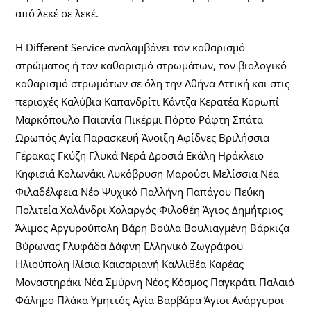
από λεκέ σε λεκέ.
Η Different Service αναλαμβάνει τον καθαρισμό
στρώματος ή τον καθαρισμό στρωμάτων, τον βιολογικό
καθαρισμό στρωμάτων σε όλη την Αθήνα Αττική και στις
περιοχές Καλύβια Καπανδρίτι Κάντζα Κερατέα Κορωπί
Μαρκόπουλο Παιανία Πικέρμι Πόρτο Ράφτη Σπάτα
Ωρωπός Αγία Παρασκευή Άνοιξη Αφίδνες Βριλήσσια
Γέρακας Γκύζη Γλυκά Νερά Δροσιά Εκάλη Ηράκλειο
Κηφισιά Κολωνάκι Λυκόβρυση Μαρούσι Μελίσσια Νέα
Φιλαδέλφεια Νέο Ψυχικό Παλλήνη Παπάγου Πεύκη
Πολιτεία Χαλάνδρι Χολαργός Φιλοθέη Άγιος Δημήτριος
Άλιμος Αργυρούπολη Βάρη Βούλα Βουλιαγμένη Βάρκιζα
Βύρωνας Γλυφάδα Δάφνη Ελληνικό Ζωγράφου
Ηλιούπολη Ιλίσια Καισαριανή Καλλιθέα Καρέας
Μοναστηράκι Νέα Σμύρνη Νέος Κόσμος Παγκράτι Παλαιό
Φάληρο Πλάκα Υμηττός Αγία Βαρβάρα Άγιοι Ανάργυροι