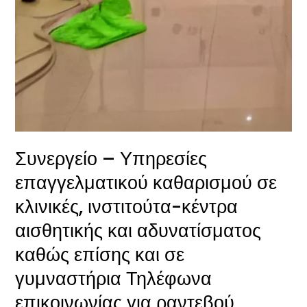
2109328019
και
6980559248
Συνεργείο – Υπηρεσίες
επαγγελματικού καθαρισμού σε
κλινικές, ινστιτούτα-κέντρα
αισθητικής και αδυνατίσματος
καθώς επίσης και σε
γυμναστήρια Τηλέφωνα
επικοινωνίας για ραντεβού