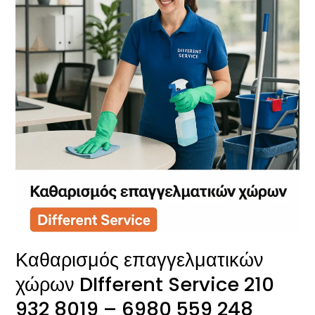
Service
210
932
8019
–
6980
559
248
Καθαρισμός επαγγελματικών
χώρων DIfferent Service 210
932 8019 – 6980 559 248