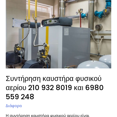
καυστήρα
φυσικού
αερίου
210
932
8019
και
6980
559
248
Συντήρηση καυστήρα φυσικού
αερίου 210 932 8019 και 6980
559 248
Διάφορα
Η συντήρηση καυστήρα φυσικού αερίου είναι